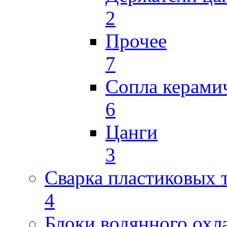
2
Прочее
7
Сопла керами
6
Цанги
3
Сварка пластиковых 
4
Блоки водянного охл