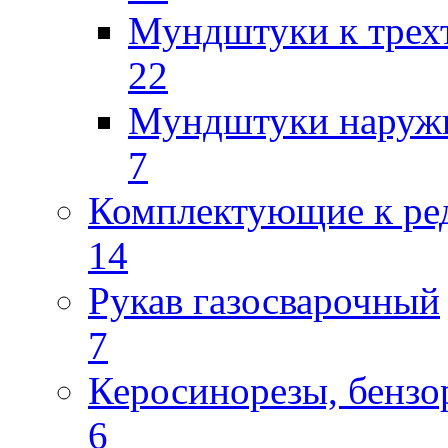
Мундштуки к трех
22
Мундштуки наруж
7
Комплектующие к ре
14
Рукав газосварочный
7
Керосинорезы, бензо
6