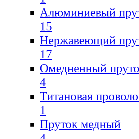
Алюминиевый пру
15
Нержавеющий пру
17
Омедненный прут
4
Титановая проволо
1
Пруток медный
4