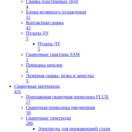
Сварка пластиковых труб
4
Блоки водянного охлаждения
11
Контактная сварка
43
Пульты ДУ
5
Пульты ДУ
5
Сварочные тракторы SAW
1
Приварка шпилек
2
Лазерная сварка, резка и зачистка
3
Сварочные материалы
431
Порошковая сварочная проволока FLUX
17
Сварочная проволока омедненная
18
Сварочные электроды
286
Электроды для нержавеющей стали