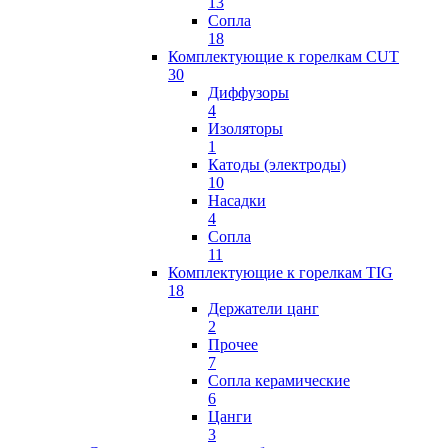
13
Сопла
18
Комплектующие к горелкам CUT
30
Диффузоры
4
Изоляторы
1
Катоды (электроды)
10
Насадки
4
Сопла
11
Комплектующие к горелкам TIG
18
Держатели цанг
2
Прочее
7
Сопла керамические
6
Цанги
3