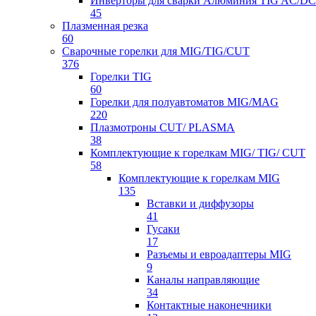
Инверторы для сварки Алюминия TIG AC/DC
45
Плазменная резка
60
Сварочные горелки для MIG/TIG/CUT
376
Горелки TIG
60
Горелки для полуавтоматов MIG/MAG
220
Плазмотроны CUT/ PLASMA
38
Комплектующие к горелкам MIG/ TIG/ CUT
58
Комплектующие к горелкам MIG
135
Вставки и диффузоры
41
Гусаки
17
Разъемы и евроадаптеры MIG
9
Каналы направляющие
34
Контактные наконечники