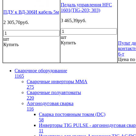
Педаль управления HFC
1601(TIG-203; 303)
ПДУ к ВД-306И кабель 5м
3 465,39руб.
2 305,70руб.
шт
шт
Купить
Пульт ди
Купить
контакт
6-т
Цена по
Сварочное оборудование
1165
Сварочные инверторы ММА
275
Сварочные полуавтоматы
220
Аргонодуговая сварка
116
Сварка постоянным током (DC)
58
Инверторы TIG PULSE - аргоннодуговая свар
11