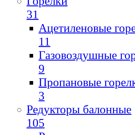
Горелки
31
Ацетиленовые гор
11
Газовоздушные го
9
Пропановые горел
3
Редукторы балонные
105