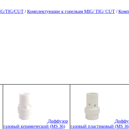
MIG/TIG/CUT
/
Комплектующие к горелкам MIG/ TIG/ CUT
/
Комп
Диффузор
Диффу
газовый керамический (MS 36)
газовый пластиковый (MS 36