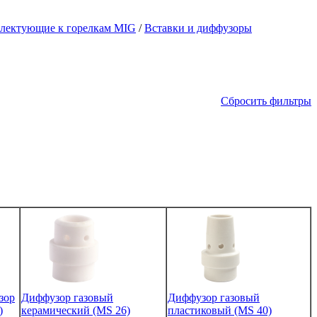
лектующие к горелкам MIG
/
Вставки и диффузоры
Сбросить фильтры
зор
Диффузор газовый
Диффузор газовый
)
керамический (MS 26)
пластиковый (MS 40)