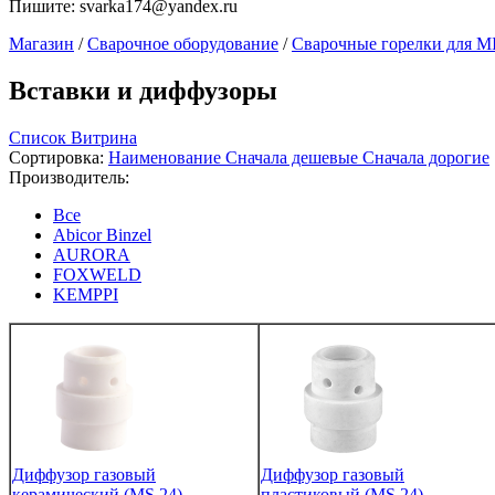
Пишите:
svarka174@yandex.ru
Магазин
/
Сварочное оборудование
/
Сварочные горелки для 
Вставки и диффузоры
Список
Витрина
Сортировка:
Наименование
Сначала дешевые
Сначала дорогие
Производитель:
Все
Abicor Binzel
AURORA
FOXWELD
KEMPPI
Диффузор газовый
Диффузор газовый
керамический (MS 24)
пластиковый (MS 24)