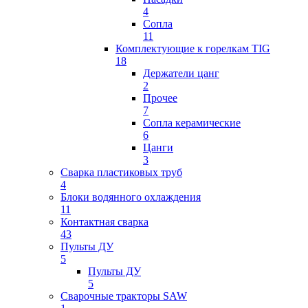
4
Сопла
11
Комплектующие к горелкам TIG
18
Держатели цанг
2
Прочее
7
Сопла керамические
6
Цанги
3
Сварка пластиковых труб
4
Блоки водянного охлаждения
11
Контактная сварка
43
Пульты ДУ
5
Пульты ДУ
5
Сварочные тракторы SAW