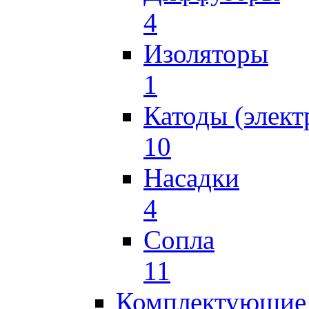
4
Изоляторы
1
Катоды (элект
10
Насадки
4
Сопла
11
Комплектующие 