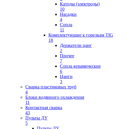
Катоды (электроды)
10
Насадки
4
Сопла
11
Комплектующие к горелкам TIG
18
Держатели цанг
2
Прочее
7
Сопла керамические
6
Цанги
3
Сварка пластиковых труб
4
Блоки водянного охлаждения
11
Контактная сварка
43
Пульты ДУ
5
Пульты ДУ