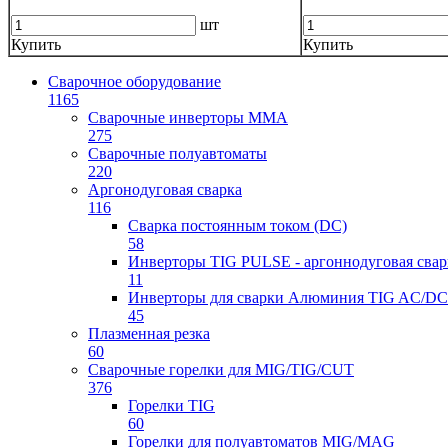
шт
Купить
Купить
Сварочное оборудование
1165
Сварочные инверторы ММА
275
Сварочные полуавтоматы
220
Аргонодуговая сварка
116
Сварка постоянным током (DC)
58
Инверторы TIG PULSE - аргоннодуговая свар
11
Инверторы для сварки Алюминия TIG AC/DC
45
Плазменная резка
60
Сварочные горелки для MIG/TIG/CUT
376
Горелки TIG
60
Горелки для полуавтоматов MIG/MAG