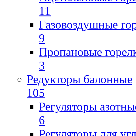
11
Газовоздушные го
9
Пропановые горел
3
Редукторы балонные
105
Регуляторы азотны
6
Регуляторы для уг