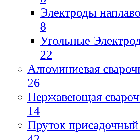
Электроды наплав
8
Угольные Электро
22
Алюминиевая свароч
26
Нержавеющая свароч
14
Пруток присадочный 
42